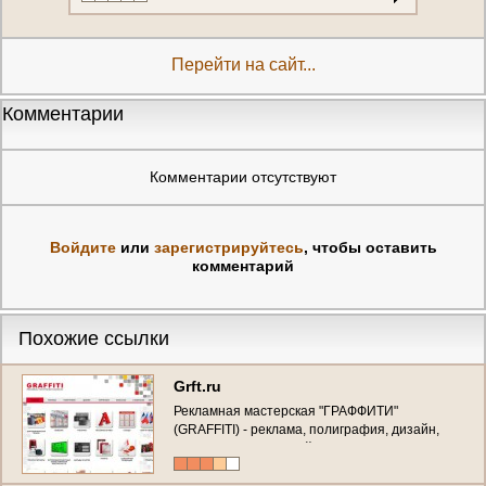
Перейти на сайт...
Комментарии
Комментарии отсутствуют
Войдите
или
зарегистрируйтесь
, чтобы оставить
комментарий
Похожие ссылки
Grft.ru
Рекламная мастерская "ГРАФФИТИ"
(GRAFFITI) - реклама, полиграфия, дизайн,
изготовление печатей и штампов,
собственное производство (г. Орел, ул. 2-я
Посадская д.26, Тел. +7 (4862) 73-71-24)