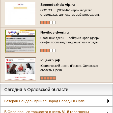
Specodezhda-vip.ru
ООО "СПЕЦФОРМА" - производство
спецодежды для охоты, рыбалки, охраны,
туризма и активного отдыха (г. Орёл, ул.
Кромское шоссе, 8)
Novikov-dveri.ru
Стальные двери — сейфы в Орле (двери-
сейфы производство, решетки и ограды,
художественная ковка) Телефон: +7 (4862) 72-
41-31
юцентр.рф
Юридический центр (Россия, Орловская
область, Орёл)
Сегодня в Орловской области
Ветеран Бондарь принял Парад Победы в Орле
В Орле прошли торжества в честь 81-й годовщины