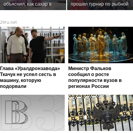
объяснил, как сахар в
прошел турнир по рыбной
рационе ускоряет
ловле среди команд
изнашивание тканей
железнодорожников
29ru.net
Глава «Уралдронзавода»
Министр Фальков
Ткачук не успел сесть в
сообщил о росте
машину, которую
популярности вузов в
подорвали
регионах России