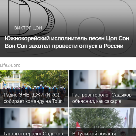
ВИКТОР ЦОЙ
Южнокорейский исполнитель песен Цоя Сон
Вон Соп захотел провести отпуск в России
Life24.pro
Радио ЭНЕРДЖИ (NRG)
Гастроэнтеролог Садыков
собирает команду на Tour
объяснил, как сахар в
de Russie в Петербурге
рационе ускоряет
изнашивание тканей
Гастроэнтеролог Садыков
В Тульской области