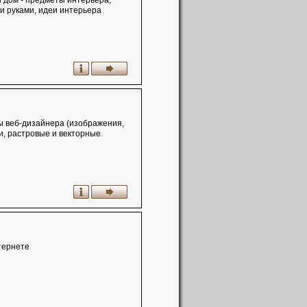
й дом - предметы интерьера,
и руками, идеи интерьера
ты веб-дизайнера (изображения,
ки, растровые и векторные
ополнения и программы для
тернете