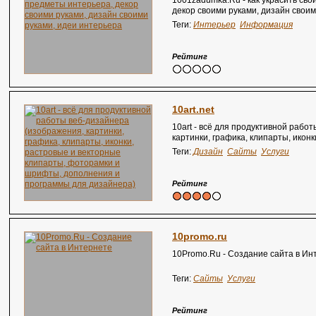
1001zadumka.Ru - как украсить сво
декор своими руками, дизайн своим
Теги:
Интерьер
Информация
Рейтинг
10art.net
10art - всё для продуктивной рабо
картинки, графика, клипарты, икон
клипарты, фоторамки и шрифты, д
Теги:
Дизайн
Сайты
Услуги
дизайнера)
Рейтинг
10promo.ru
10Promo.Ru - Создание сайта в Ин
Теги:
Сайты
Услуги
Рейтинг