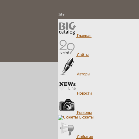
16+
Главная
Сайты
Авторы
Новости
Регионы
Сюжеты
События