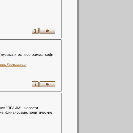
музыка, игры, программы, софт,
ать Бесплатно
ции "ПРАЙМ" - новости
ие, финансовые, политические
котировки акций, ценных бумаг,