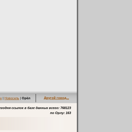
Другой город...
к
|
Новосиль
|
Орёл
егодня ссылок в базе данных всего: 768123
по
Орлу
: 163