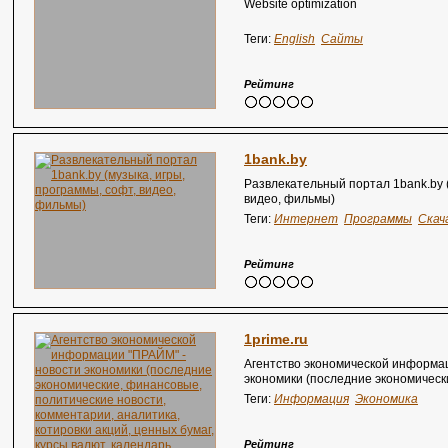
Website optimization
Теги:
English
Сайты
Рейтинг
1bank.by
Развлекательный портал 1bank.by (
видео, фильмы)
Теги:
Интернет
Программы
Скач
Рейтинг
1prime.ru
Агентство экономической информа
экономики (последние экономическ
новости, комментарии, аналитика, 
Теги:
Информация
Экономика
курсы валют, календарь событий)
Рейтинг