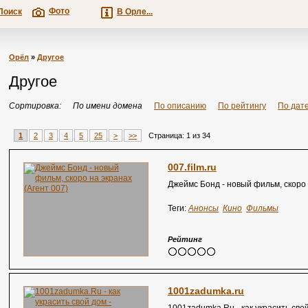
Фото
Поиск
В Орле...
Орёл
»
Другое
Другое
Сортировка:
По имени домена
По описанию
По рейтингу
По дат
1
2
3
4
5
25
>
>>
Страница: 1 из 34
007.film.ru
Джеймс Бонд - новый фильм, скоро 
Теги:
Анонсы
Кино
Фильмы
Рейтинг
1001zadumka.ru