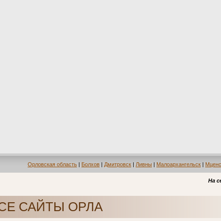
Орловская область
|
Болхов
|
Дмитровск
|
Ливны
|
Малоархангельск
|
Мценс
На с
СЕ САЙТЫ ОРЛА