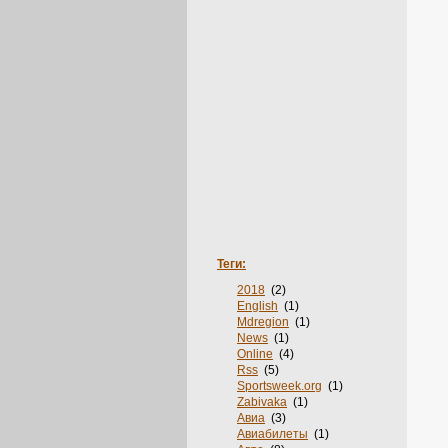
Теги:
2018
(2)
English
(1)
Mdregion
(1)
News
(1)
Online
(4)
Rss
(5)
Sportsweek.org
(1)
Zabivaka
(1)
Авиа
(3)
Авиабилеты
(1)