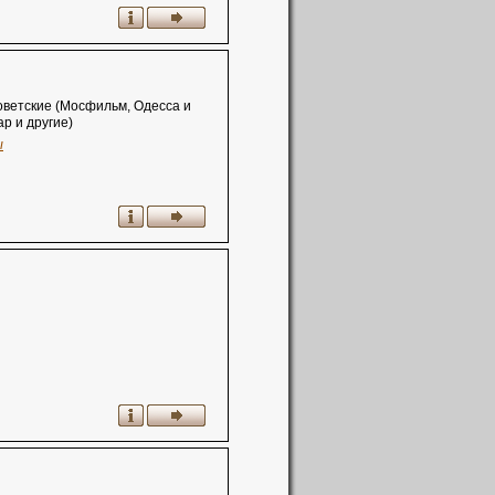
оветские (Мосфильм, Одесса и
р и другие)
ы