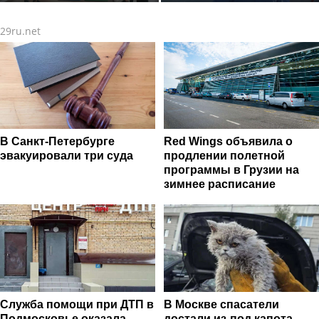
стартовали очные
Удерживающий сейчас )
программы подготовки
русского вологодского
29ru.net
фитнес-тренеров и
писателя и поэта Андрея
специалистов индустрии
Малышева ( роман
здоровья
опубликован в 2016 г. )
В Санкт-Петербурге
Red Wings объявила о
эвакуировали три суда
продлении полетной
программы в Грузии на
зимнее расписание
Служба помощи при ДТП в
В Москве спасатели
Подмосковье оказала
достали из-под капота