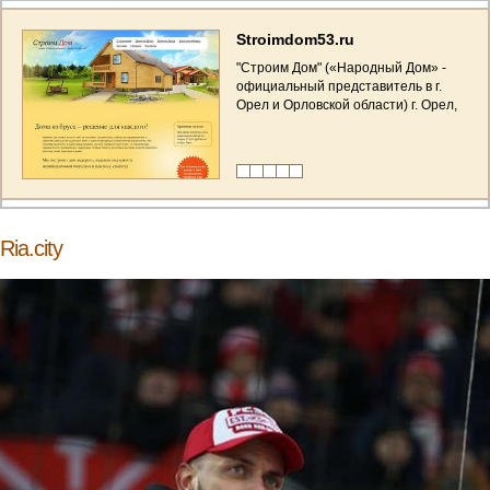
Stroimdom53.ru
"Строим Дом" («Народный Дом» -
официальный представитель в г.
Орел и Орловской области) г. Орел,
ул. Максима Горького, 41, Тел/Факс
(486-2) 76-09-40
Ria.city