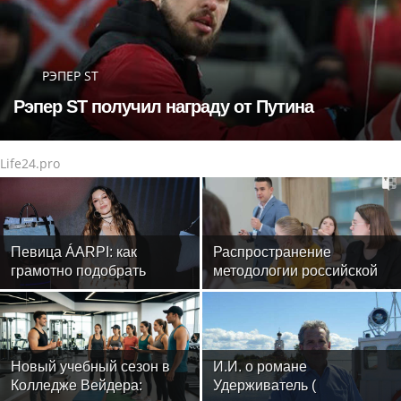
РЭПЕР ST
Рэпер ST получил награду от Путина
Life24.pro
Певица ÁARPI: как
Распространение
грамотно подобрать
методологии российской
гардероб для
психологической научной
выступлений
школы: в МГППУ прошли
международные
вебинары
Новый учебный сезон в
И.И. о романе
Колледже Вейдера:
Удерживатель (