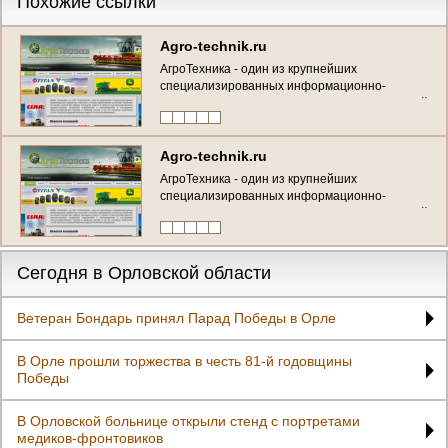
Похожие ссылки
Agro-technik.ru
АгроТехника - один из крупнейших
специализированных информационно-
справочных порталов о технике, применяемой
в сельском хозяйстве. (Россия, Орловская
область, Орёл)
Agro-technik.ru
АгроТехника - один из крупнейших
специализированных информационно-
справочных порталов о технике, применяемой
в сельском хозяйстве. (Россия, Орловская
область, Орёл)
Сегодня в Орловской области
Ветеран Бондарь принял Парад Победы в Орле
В Орле прошли торжества в честь 81-й годовщины
Победы
В Орловской больнице открыли стенд с портретами
медиков-фронтовиков