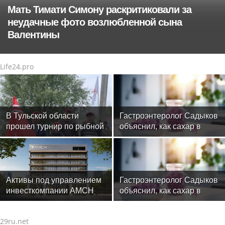
Мать Тимати Симону раскритиковали за
неудачные фото возлюбленной сына
Валентины
Life24.pro
В Тульской области
Гастроэнтеролог Садыков
прошел турнир по рыбной
объяснил, как сахар в
ловле среди команд
рационе ускоряет
железнодорожников
изнашивание тканей
Активы под управлением
Гастроэнтеролог Садыков
инвесткомпании AMCH
объяснил, как сахар в
превысили $50 млн
рационе ускоряет
изнашивание тканей
29ru.net