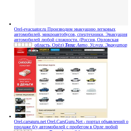
O
r
e
l
-
e
v
a
c
u
a
t
o
r
.
r
u
П
р
о
и
з
в
о
д
и
м
э
в
а
к
у
а
ц
и
ю
л
е
г
к
о
в
ы
х
а
в
т
о
м
о
б
и
л
е
й
,
м
и
к
р
о
а
в
т
о
б
у
с
о
в
,
с
п
е
ц
т
е
х
н
и
к
и
.
Э
в
а
к
у
а
ц
и
я
а
в
т
о
м
о
б
и
л
е
й
л
ю
б
о
й
с
л
о
ж
н
о
с
т
и
.
(
Р
о
с
с
и
я
,
О
р
л
о
в
с
к
а
я
о
б
л
а
с
т
ь
,
О
р
ё
л
)
Теги:
Авто, Услуги, Эвакуатор
O
r
e
l
.
c
a
r
s
g
u
r
u
.
n
e
t
O
r
e
l
.
C
a
r
s
G
u
r
u
.
N
e
t
-
п
о
р
т
а
л
о
б
ъ
я
в
л
е
н
и
й
о
п
р
о
д
а
ж
е
б
/
у
а
в
т
о
м
о
б
и
л
е
й
с
п
р
о
б
е
г
о
м
в
О
р
л
е
л
ю
б
о
й