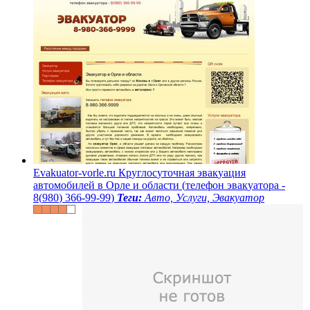
E
v
a
k
u
a
t
o
r
-
v
o
r
l
e
.
r
u
К
р
у
г
л
о
с
у
т
о
ч
н
а
я
э
в
а
к
у
а
ц
и
я
а
в
т
о
м
о
б
и
л
е
й
в
О
р
л
е
и
о
б
л
а
с
т
и
(
т
е
л
е
ф
о
н
э
в
а
к
у
а
т
о
р
а
-
8
(
9
8
0
)
3
6
6
-
9
9
-
9
9
)
Теги:
Авто, Услуги, Эвакуатор