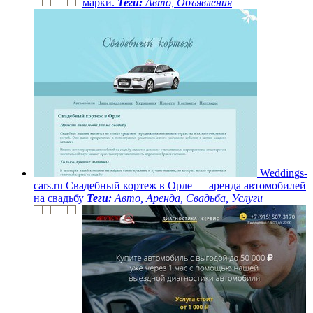
м
а
р
к
и
.
Теги:
Авто, Объявления
W
e
d
d
i
n
g
s
-
c
a
r
s
.
r
u
С
в
а
д
е
б
н
ы
й
к
о
р
т
е
ж
в
О
р
л
е
—
а
р
е
н
д
а
а
в
т
о
м
о
б
и
л
е
й
н
а
с
в
а
д
ь
б
у
Теги:
Авто, Аренда, Свадьба, Услуги