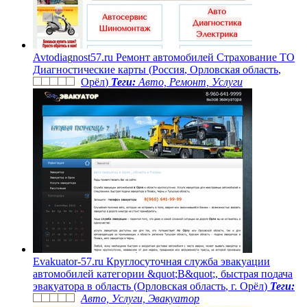
A
v
t
o
d
i
a
g
n
o
s
t
5
7
.
r
u
Р
е
м
о
н
т
а
в
т
о
м
о
б
и
л
е
й
С
т
р
а
х
о
в
а
н
и
е
Т
О
Д
и
а
г
н
о
с
т
и
ч
е
с
к
и
е
к
а
р
т
ы
(
Р
о
с
с
и
я
,
О
р
л
о
в
с
к
а
я
о
б
л
а
с
т
ь
,
О
р
ё
л
)
Теги:
Авто, Ремонт, Услуги
E
v
a
k
u
a
t
o
r
-
5
7
.
r
u
К
р
у
г
л
о
с
у
т
о
ч
н
а
я
с
л
у
ж
б
а
э
в
а
к
у
а
ц
и
и
а
в
т
о
м
о
б
и
л
е
й
к
а
т
е
г
о
р
и
и
&
q
u
o
t
;
В
&
q
u
o
t
;
,
б
ы
с
т
р
а
я
п
о
д
а
ч
а
э
в
а
к
у
а
т
о
р
а
в
о
б
л
а
с
т
ь
(
О
р
л
о
в
с
к
а
я
о
б
л
а
с
т
ь
,
г
.
О
р
ё
л
)
Теги:
Авто, Услуги, Эвакуатор