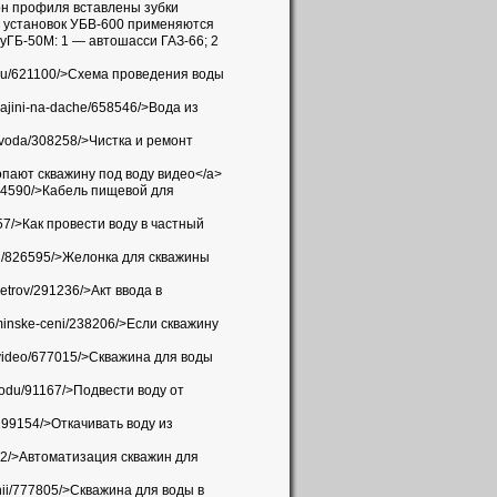
он профиля вставлены зубки
х установок УБВ-600 применяются
уГБ-50М: 1 — автошасси ГАЗ-66; 2
-vodu/621100/>Схема проведения воды
kvajini-na-dache/658546/>Вода из
ya-voda/308258/>Чистка и ремонт
к копают скважину под воду видео</a>
i/834590/>Кабель пищевой для
1757/>Как провести воду в частный
-ceni/826595/>Желонка для скважины
-metrov/291236/>Акт ввода в
-v-minske-ceni/238206/>Если скважину
ni-video/677015/>Скважина для воды
na-vodu/91167/>Подвести воду от
m/199154/>Откачивать воду из
12332/>Автоматизация скважин для
chenii/777805/>Скважина для воды в