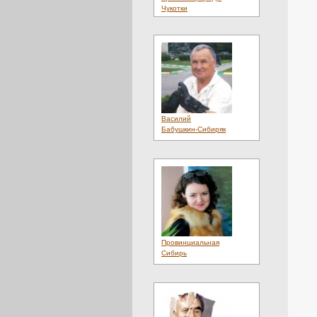
Чукотки
Василий
Бабушкин-Сибиряк
Провинциальная
Сибирь