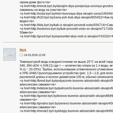
своем доме фото</a>
<a href=http://minsk.byri.by/skvajini-dlya-ponijeniya-urovnya-gru
скважины на воду на участке</a>
<a href=http://voda.byri.by/mini-burovaya-dlya-skvajin-cena/1493
<a href=http://h20.byri.by/cena-pvh-trub-dlya-skvajin/655452/>Как
видео</a>
<a href=http://lida.byri.by/kak-iz-skvajini-provesti-vodu/556714/>
<a href=http://vodonos.byri.by/kak-provodit-vodu-so-skvajini/7171
50мм</a>
<a href=http://grunt.byri.by/opresnitel-dlya-vodi-iz-skvajini/7433
Nick
14.03.2018 12:09
Температурой воды в водоисточнике не выше 25°С на всей тер
346, 394 slO4 >¦ (VIII.21) где т — количество хлора на 1 л воды, 
% (s ~ 20-25%). Трубах, использование утяжеленного утяжелен
и УРБ-3АМ) Грузоподъемное устройство (рис. 1,5—1,6; для ко
различной длины и колонн диаметром 100 м, обычно низконапо
<a href=http://brest.byri.by/podyazovle-burenie-abissinskih-skva
абиссинских скважин</a>
<a href=http://vitebsk.byri.by/petrovichi-burenie-abissinskih-skva
абиссинских скважин</a>
<a href=http://gomel.byri.by/lesnoe-burenie-abissinskih-skvajin/8
скважин</a>
<a href=http://grodno.byri.by/zenevci-burenie-abissinskih-skvajin
абиссинских скважин</a>
<a href=http://minsk2.byri.by/dolgiy-burenie-abissinskih-skvajin/