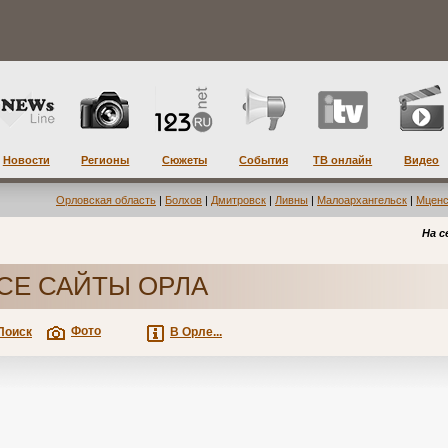
Новости
Регионы
Сюжеты
События
ТВ онлайн
Видео
Орловская область
|
Болхов
|
Дмитровск
|
Ливны
|
Малоархангельск
|
Мценс
На с
СЕ САЙТЫ ОРЛА
Фото
Поиск
В Орле...