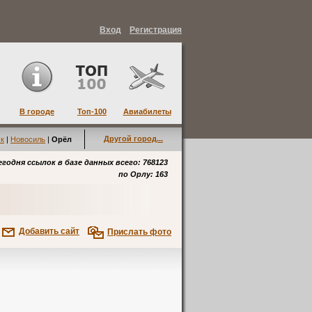
Вход
Регистрация
В городе
Топ-100
Авиабилеты
Другой город...
к
|
Новосиль
|
Орёл
егодня ссылок в базе данных всего: 768123
по
Орлу
: 163
Добавить сайт
Прислать фото