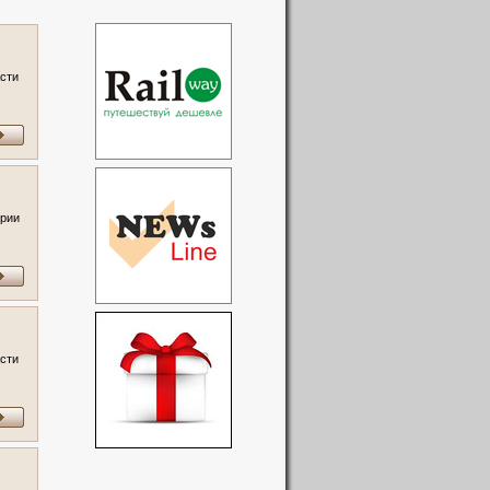
асти
ории
асти