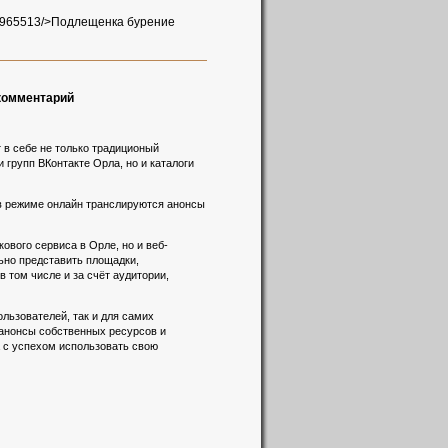
ajin/965513/>Подлещенка бурение
 комментарий
 в себе не только традиционый
 групп ВКонтакте Орла, но и каталоги
 в режиме онлайн транслируются анонсы
вого сервиса в Орле, но и веб-
льно представить площадки,
 том числе и за счёт аудитории,
льзователей, так и для самих
 анонсы собственных ресурсов и
а с успехом использовать свою