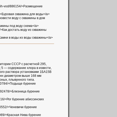
ntovih-vod/886154/>Размещение
46/>Буровая скважина для воды</a>
 провести воду с скважины в дом
Скважины под воду схема</a>
60/>Как достать воду из скважины
32/>Камни в воды из воды скважины</a>
ритории СССР с расчетной 295,
мг; 5 — содержание хлора в извести,
ного раствора установками 1БА15В
лонн диаметром выше 168 мм
рных, плывунного типа.
jin/90784/>Подыще бурение
jin/692478/>Близница бурение
69916/>Рог бурение абиссинских
/450552/>Ченевичи бурение
949989/>Красная Нива бурение