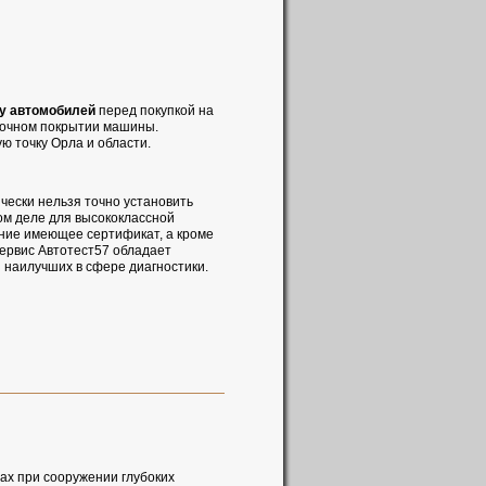
у автомобилей
перед покупкой на
асочном покрытии машины.
ю точку Орла и области.
чески нельзя точно установить
ом деле для высококлассной
ние имеющее сертификат, а кроме
Сервис Автотест57 обладает
 наилучших в сфере диагностики.
дах при сооружении глубоких