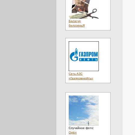
Балагур
белозерьЯ
Сеть АЗС
«Газпромнефть»
Случайное фото:
Орёл