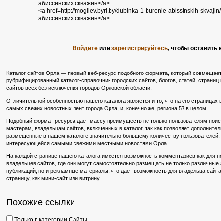
абиссинских скважин</a>
<a href=http://mogilev.byri.by/dubinka-1-burenie-abissinskih-skv
абиссинских скважин</a>
Войдите
или
зарегистрируйтесь
, чтобы оставить
Каталог сайтов Орла — первый веб-ресурс подобного формата, который совмещает
рубрифицированный каталог-справочник городских сайтов, блогов, статей, страниц и
сайтов всех без исключения городов Орловской области.
Отличительной особенностью нашего каталога является и то, что на его страницах
самых свежих новостных лент города Орла, и, конечно же, региона 57 в целом.
Подобный формат ресурса даёт массу преимуществ не только пользователям поиско
мастерам, владельцам сайтов, включенных в каталог, так как позволяет дополните
размещённые в нашем каталоге значительно большему количеству пользователей, в
интересующейся самыми свежими местными новостями Орла.
На каждой странице нашего каталога имеется возможность комментариев как для по
владельцев сайтов, где они могут самостоятельно размещать не только различные
публикаций, но и рекламные материалы, что даёт возможность для владельца сайт
страницу, как мини-сайт или витрину.
Похожие ссылки
Только в категории Сайты